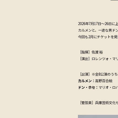
2026年7月17日～2
カルメンと、一途な男ド
今回も2月にチケットを
［指揮］佐渡 裕
［演出］ロレンツォ・マ
［出演］※全8公演のうち
カルメン：
高野百合絵
ドン・ホセ：
マリオ・ロ
［管弦楽］兵庫芸術文化